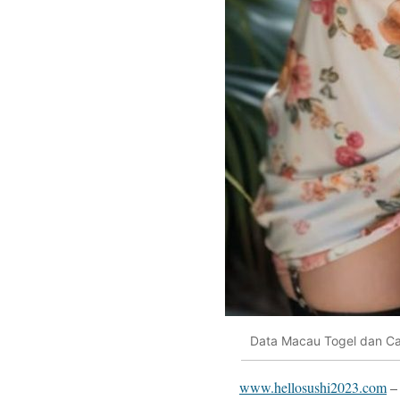
Data Macau Togel dan Ca
www.hellosushi2023.com
– 