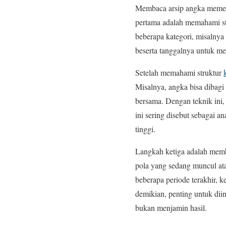
Membaca arsip angka memerl
pertama adalah memahami st
beberapa kategori, misalnya
beserta tanggalnya untuk men
Setelah memahami struktur
Misalnya, angka bisa dibagi
bersama. Dengan teknik ini,
ini sering disebut sebagai 
tinggi.
Langkah ketiga adalah memb
pola yang sedang muncul ata
beberapa periode terakhir, 
demikian, penting untuk dii
bukan menjamin hasil.