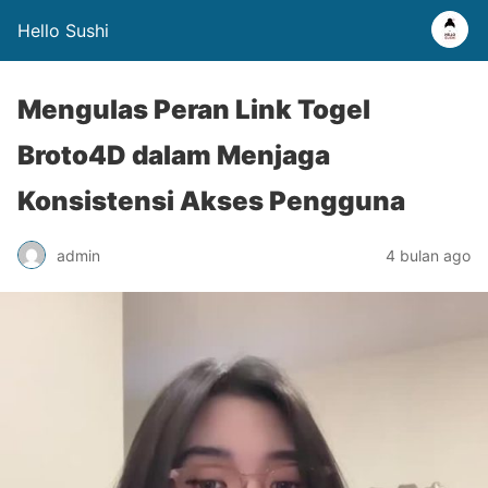
Hello Sushi
Mengulas Peran Link Togel
Broto4D dalam Menjaga
Konsistensi Akses Pengguna
admin
4 bulan ago