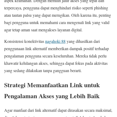
aspek keamanan. Dengan memilih jalur akses yang tepat dan
terpercaya, pengguna dapat menghindari risiko seperti phishing
atau tautan palsu yang dapat merugikan. Oleh karena itu, penting
bagi pengguna untuk memahami cara mengenali link yang valid
agar tetap aman saat mengakses layanan digital.
Konsistensi konektivitas
nagahoki 88
yang dihasilkan dari
penggunaan link alternatif memberikan dampak positif terhadap
pengalaman pengguna secara keseluruhan. Mereka tidak perlu
khawatir kehilangan akses, sehingga dapat fokus pada aktivitas
yang sedang dilakukan tanpa gangguan berarti.
Strategi Memanfaatkan Link untuk
Pengalaman Akses yang Lebih Baik
Agar manfaat dari link alternatif dapat dirasakan secara maksimal,