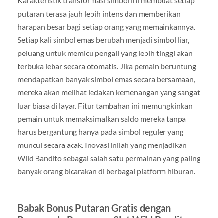
Karakteristik transformasi simbol ini membuat setiap
putaran terasa jauh lebih intens dan memberikan
harapan besar bagi setiap orang yang memainkannya.
Setiap kali simbol emas berubah menjadi simbol liar,
peluang untuk memicu pengali yang lebih tinggi akan
terbuka lebar secara otomatis. Jika pemain beruntung
mendapatkan banyak simbol emas secara bersamaan,
mereka akan melihat ledakan kemenangan yang sangat
luar biasa di layar. Fitur tambahan ini memungkinkan
pemain untuk memaksimalkan saldo mereka tanpa
harus bergantung hanya pada simbol reguler yang
muncul secara acak. Inovasi inilah yang menjadikan
Wild Bandito sebagai salah satu permainan yang paling
banyak orang bicarakan di berbagai platform hiburan.
Babak Bonus Putaran Gratis dengan