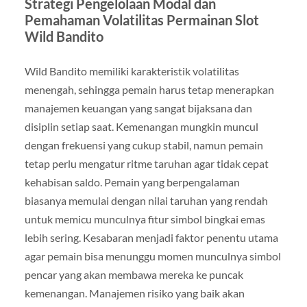
Strategi Pengelolaan Modal dan
Pemahaman Volatilitas Permainan Slot
Wild Bandito
Wild Bandito memiliki karakteristik volatilitas
menengah, sehingga pemain harus tetap menerapkan
manajemen keuangan yang sangat bijaksana dan
disiplin setiap saat. Kemenangan mungkin muncul
dengan frekuensi yang cukup stabil, namun pemain
tetap perlu mengatur ritme taruhan agar tidak cepat
kehabisan saldo. Pemain yang berpengalaman
biasanya memulai dengan nilai taruhan yang rendah
untuk memicu munculnya fitur simbol bingkai emas
lebih sering. Kesabaran menjadi faktor penentu utama
agar pemain bisa menunggu momen munculnya simbol
pencar yang akan membawa mereka ke puncak
kemenangan. Manajemen risiko yang baik akan