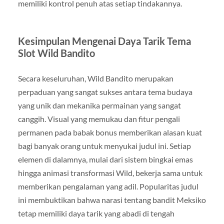
memiliki kontrol penuh atas setiap tindakannya.
Kesimpulan Mengenai Daya Tarik Tema
Slot Wild Bandito
Secara keseluruhan, Wild Bandito merupakan
perpaduan yang sangat sukses antara tema budaya
yang unik dan mekanika permainan yang sangat
canggih. Visual yang memukau dan fitur pengali
permanen pada babak bonus memberikan alasan kuat
bagi banyak orang untuk menyukai judul ini. Setiap
elemen di dalamnya, mulai dari sistem bingkai emas
hingga animasi transformasi Wild, bekerja sama untuk
memberikan pengalaman yang adil. Popularitas judul
ini membuktikan bahwa narasi tentang bandit Meksiko
tetap memiliki daya tarik yang abadi di tengah