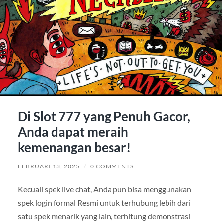
Di Slot 777 yang Penuh Gacor,
Anda dapat meraih
kemenangan besar!
FEBRUARI 13, 2025
/
0 COMMENTS
Kecuali spek live chat, Anda pun bisa menggunakan
spek login formal Resmi untuk terhubung lebih dari
satu spek menarik yang lain, terhitung demonstrasi