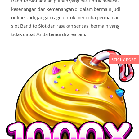
Bandito Slot adalah pilihan yang pas untuk melacak
kesenangan dan kemenangan di dalam bermain judi
online. Jadi, jangan ragu untuk mencoba permainan
slot Bandito Slot dan rasakan sensasi bermain yang
tidak dapat Anda temui di area lain.
STICKY POST