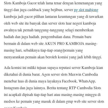
Slots Kamboja Gacor telah lama tenar dengan kemenangan yang
tinggi dan juga cashback yang bejibun, server
pg slot mahjong
kamboja jadi gacor pilihan lantaran keuntungan yang di tawarkan
oleh web site itu banyak dan server slots luar negeri kamboja
awalnya tak pernah tanggung-tanggung selagi memberikan
hadiah dan juga hadiah. pengembalian dana. Pemain baru
bermain di dalam web site AKUN PRO KAMBOJA masing-
masing hari, sebaliknya tiap-tiap orang/pemain yang
menyarankan pemain akan beroleh komisi yang jadi lebih tinggi.
Ada komisi ini miliki tujuan supaya reputasi server Kamboja kian
diketahui di dunia barat. Agen server slots Maxwin Cambodia
menebar luas di dunia maya layaknya Facebook, WhatsApp,
Instagram dan juga lainnya. Berita tentang RTP Cambodia Slots
ini acapkali dipisah tiap-tiap hari atau masing-masing minggu di
medsos ke pemain yang masuk di dalam grup web site server slots
gacor Kamboja.