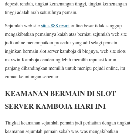
deposit rendah, tingkat kemenangan tinggi, tingkat kemenangan
tinggi adalah arah seluruhnya pemain.
Sejumlah web site
situs 888 resmi
online besar tidak sanggup
mengakibatkan pemainnya kalah atas berniat, sejumlah web site
judi online menempatkan prosedur yang adil selagi pemain
inginkan bermain slot server kamboja di blognya, web site slots
maxwin Kamboja cenderung lebih memilih reputasi kurun
panjang dibandingkan memilih untuk menipu pejudi online, itu
cuman keuntungan sebentar.
KEAMANAN BERMAIN DI SLOT
SERVER KAMBOJA HARI INI
Tingkat keamanan sejumlah pemain jadi perhatian dengan tingkat
keamanan sejumlah pemain sebab was-was mengakibatkan