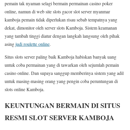
pemain tak nyaman selagi bermain permainan casino poker
online, namun di web site slots gacor slot server myanmar
kamboja pemain tidak diperlukan risau sebab tempatnya yang
dekat, dimonitor oleh server slots Kamboja. Sistem keamanan
yang tambah tinggi diatur dengan langkah langsung oleh pihak
asing
judi roulette online
.
Situs slots server paling baik Kamboja habiskan banyak uang
untuk coba permainan yang di tawarkan oleh sejumlah pemain
casino online. Dan supaya sanggup memberinya sistem yang adil
untuk masing-masing orang yang pengin coba peruntungan di
slots online Kamboja.
KEUNTUNGAN BERMAIN DI SITUS
RESMI SLOT SERVER KAMBOJA