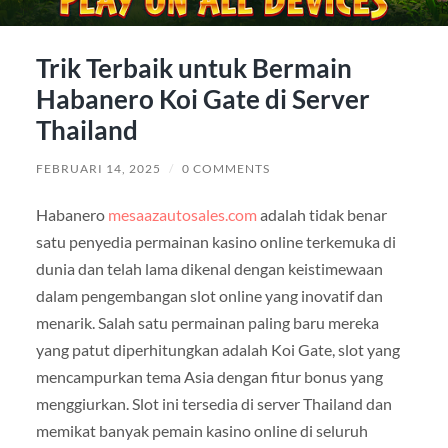
Trik Terbaik untuk Bermain
Habanero Koi Gate di Server
Thailand
FEBRUARI 14, 2025
/
0 COMMENTS
Habanero
mesaazautosales.com
adalah tidak benar
satu penyedia permainan kasino online terkemuka di
dunia dan telah lama dikenal dengan keistimewaan
dalam pengembangan slot online yang inovatif dan
menarik. Salah satu permainan paling baru mereka
yang patut diperhitungkan adalah Koi Gate, slot yang
mencampurkan tema Asia dengan fitur bonus yang
menggiurkan. Slot ini tersedia di server Thailand dan
memikat banyak pemain kasino online di seluruh