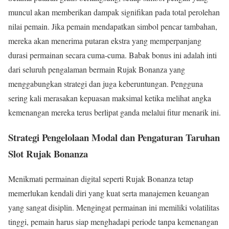
muncul akan memberikan dampak signifikan pada total perolehan
nilai pemain. Jika pemain mendapatkan simbol pencar tambahan,
mereka akan menerima putaran ekstra yang memperpanjang
durasi permainan secara cuma-cuma. Babak bonus ini adalah inti
dari seluruh pengalaman bermain Rujak Bonanza yang
menggabungkan strategi dan juga keberuntungan. Pengguna
sering kali merasakan kepuasan maksimal ketika melihat angka
kemenangan mereka terus berlipat ganda melalui fitur menarik ini.
Strategi Pengelolaan Modal dan Pengaturan Taruhan
Slot Rujak Bonanza
Menikmati permainan digital seperti Rujak Bonanza tetap
memerlukan kendali diri yang kuat serta manajemen keuangan
yang sangat disiplin. Mengingat permainan ini memiliki volatilitas
tinggi, pemain harus siap menghadapi periode tanpa kemenangan