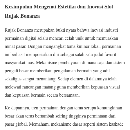
Kesimpulan Mengenai Estetika dan Inovasi Slot
Rujak Bonanza
Rujak Bonanza merupakan bukti nyata bahwa inovasi industri
permainan digital selalu mencari celah unik untuk memuaskan
minat pasar. Dengan mengangkat tema kuliner lokal, permainan
ini berhasil memposisikan diri sebagai salah satu judul favorit
masyarakat luas. Mekanisme pembayaran di mana saja dan sistem
pengali besar memberikan pengalaman bermain yang adil
sekaligus sangat menantang. Setiap elemen di dalamnya telah
melewati rancangan matang guna memberikan kepuasan visual
dan kepuasan bermain secara bersamaan.
Ke depannya, tren permainan dengan tema serupa kemungkinan
besar akan terus bertambah seiring tingginya permintaan dari
pasar global. Memahami mekanisme dasar seperti sistem kaskade