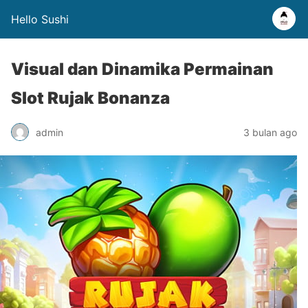
Hello Sushi
Visual dan Dinamika Permainan
Slot Rujak Bonanza
admin
3 bulan ago